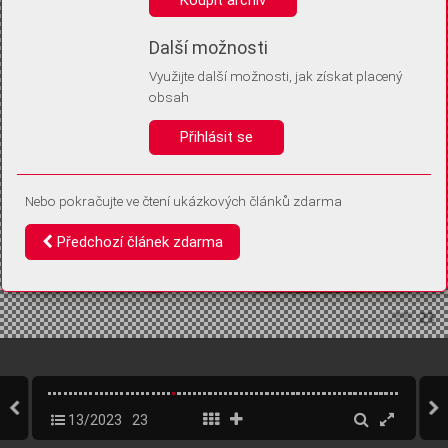
Díky němu příště poznáme, že se jedná o stejné zařízení, a
budeme tak moci přesněji vyhodnotit návštěvnost.
Identifikátor je zcela anonymní.
Další možnosti
Využijte další možnosti, jak získat placený
Vaše souhlasy a odmítnutí si ukládáme do vašeho zařízení, abychom se
obsah
vás už příště znovu neptali. Můžete je kdykoli později upravit ve Správě
cookies
Přihlásit se
Souhlasím
Odmítám
Nebo pokračujte ve čtení ukázkových článků zdarma
Předchozí článek zdarma
13/2023
23