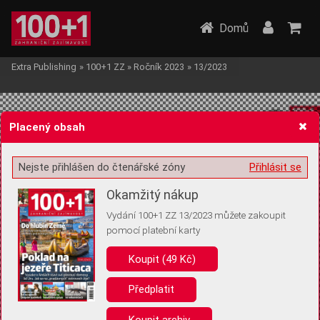
Domů
Extra Publishing
»
100+1 ZZ
»
Ročník 2023
»
13/2023
Placený obsah
Nejste přihlášen do čtenářské zóny
Přihlásit se
Žádost o souhlas s ukládáním volitelných informací
Okamžitý nákup
Vydání 100+1 ZZ 13/2023 můžete zakoupit
pomocí platební karty
Koupit (49 Kč)
Pro základní fungování webu nepotřebujeme ukládat žádné informace
(tzv. cookies apod.). Rádi bychom vás ale požádali o souhlas s
uložením volitelných informací:
Předplatit
Anonymní unikátní ID
Koupit archiv