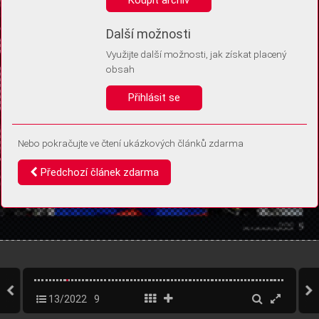
Díky němu příště poznáme, že se jedná o stejné zařízení, a
budeme tak moci přesněji vyhodnotit návštěvnost.
Identifikátor je zcela anonymní.
Další možnosti
Využijte další možnosti, jak získat placený
Vaše souhlasy a odmítnutí si ukládáme do vašeho zařízení, abychom se
obsah
vás už příště znovu neptali. Můžete je kdykoli později upravit ve Správě
cookies
Přihlásit se
Souhlasím
Odmítám
Nebo pokračujte ve čtení ukázkových článků zdarma
Předchozí článek zdarma
13/2022
9