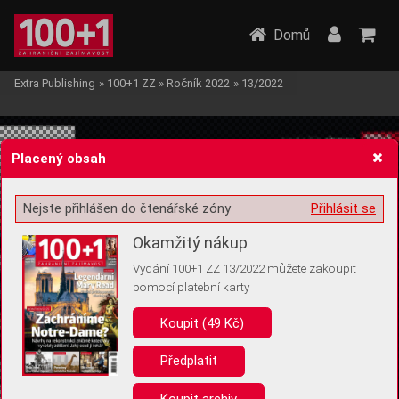
Domů
Extra Publishing
»
100+1 ZZ
»
Ročník 2022
»
13/2022
Placený obsah
Nejste přihlášen do čtenářské zóny
Přihlásit se
Žádost o souhlas s ukládáním volitelných informací
Okamžitý nákup
Vydání 100+1 ZZ 13/2022 můžete zakoupit
pomocí platební karty
Koupit (49 Kč)
Pro základní fungování webu nepotřebujeme ukládat žádné informace
(tzv. cookies apod.). Rádi bychom vás ale požádali o souhlas s
uložením volitelných informací:
Předplatit
Anonymní unikátní ID
Koupit archiv