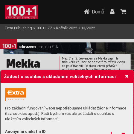
Domů
Extra Publishing
»
100+1 ZZ
»
Ročník 2022
»
13/2022
obraz
em 
kr
onika čísla
Mekka
Mezi 7
. a 12. červ
encem se Mekka zaplnila 
tisíci 
věřících, kteří se do s
vatého města 
vydali 
na pouť Hadždž. P
o dvou letech přísn
ých 
pro
tipandemických opatř
ení se letos mohli 
se o
tevír
á
opět přidat 
tak
é zájemci ze zahraničí, pokud jim 
Žádost o souhlas s ukládáním volitelných informací
bylo méně než 65 let a pr
okázali se negativním 
testem.
 (12. č
ervence 2022)
Pro základní fungování webu nepotřebujeme ukládat žádné informace
(tzv. cookies apod.). Rádi bychom vás ale požádali o souhlas s
uložením volitelných informací:
Anonymní unikátní ID