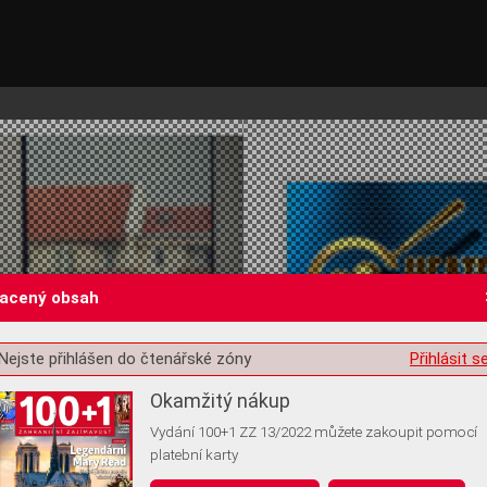
lacený obsah
Nejste přihlášen do čtenářské zóny
Přihlásit s
st o souhlas s ukládáním volitelných informací
Okamžitý nákup
Vydání 100+1 ZZ 13/2022 můžete zakoupit pomocí
platební karty