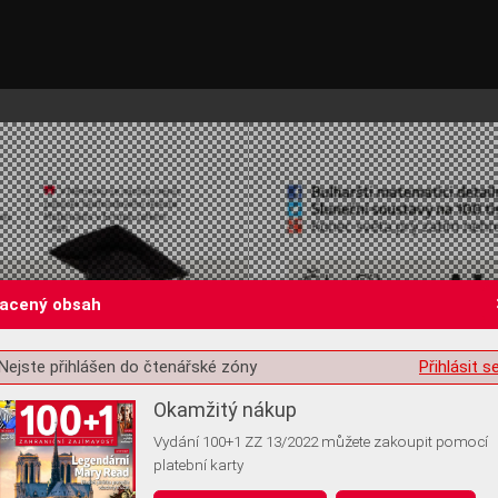
lacený obsah
Nejste přihlášen do čtenářské zóny
Přihlásit s
st o souhlas s ukládáním volitelných informací
Okamžitý nákup
Vydání 100+1 ZZ 13/2022 můžete zakoupit pomocí
platební karty