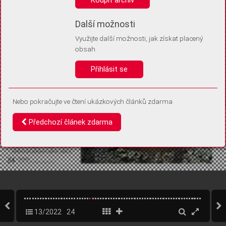
Díky němu příště poznáme, že se jedná o stejné zařízení, a
budeme tak moci přesněji vyhodnotit návštěvnost.
Identifikátor je zcela anonymní.
Další možnosti
Využijte další možnosti, jak získat placený
Vaše souhlasy a odmítnutí si ukládáme do vašeho zařízení, abychom se
obsah
vás už příště znovu neptali. Můžete je kdykoli později upravit ve Správě
cookies
Přihlásit se
Souhlasím
Odmítám
Nebo pokračujte ve čtení ukázkových článků zdarma
Předchozí článek zdarma
13/2022
24