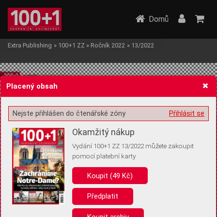
Domů
Extra Publishing
»
100+1 ZZ
»
Ročník 2022
»
13/2022
Placený obsah
Nejste přihlášen do čtenářské zóny
Přihlásit se
Žádost o souhlas s ukládáním volitelných informací
Okamžitý nákup
Vydání 100+1 ZZ 13/2022 můžete zakoupit
pomocí platební karty
Koupit (49 Kč)
Pro základní fungování webu nepotřebujeme ukládat žádné informace
(tzv. cookies apod.). Rádi bychom vás ale požádali o souhlas s
uložením volitelných informací:
Předplatit
Anonymní unikátní ID
Koupit archiv