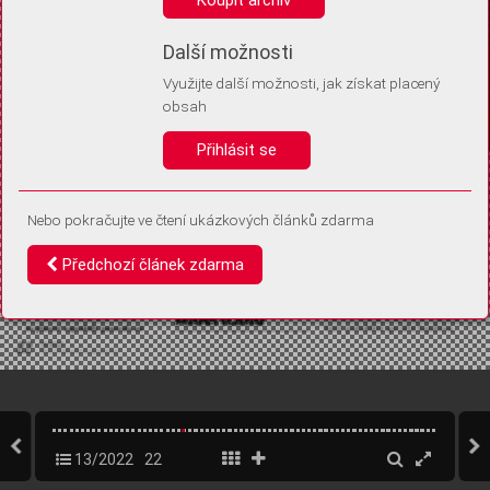
Díky němu příště poznáme, že se jedná o stejné zařízení, a
budeme tak moci přesněji vyhodnotit návštěvnost.
Identifikátor je zcela anonymní.
Další možnosti
Využijte další možnosti, jak získat placený
Vaše souhlasy a odmítnutí si ukládáme do vašeho zařízení, abychom se
obsah
vás už příště znovu neptali. Můžete je kdykoli později upravit ve Správě
cookies
Přihlásit se
Souhlasím
Odmítám
Nebo pokračujte ve čtení ukázkových článků zdarma
Předchozí článek zdarma
13/2022
22