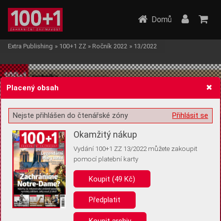
Domů
Extra Publishing
»
100+1 ZZ
»
Ročník 2022
»
13/2022
Placený obsah
Nejste přihlášen do čtenářské zóny
Přihlásit se
Žádost o souhlas s ukládáním volitelných informací
Okamžitý nákup
Vydání 100+1 ZZ 13/2022 můžete zakoupit
pomocí platební karty
Koupit (49 Kč)
Pro základní fungování webu nepotřebujeme ukládat žádné informace
(tzv. cookies apod.). Rádi bychom vás ale požádali o souhlas s
uložením volitelných informací:
Předplatit
Anonymní unikátní ID
Koupit archiv