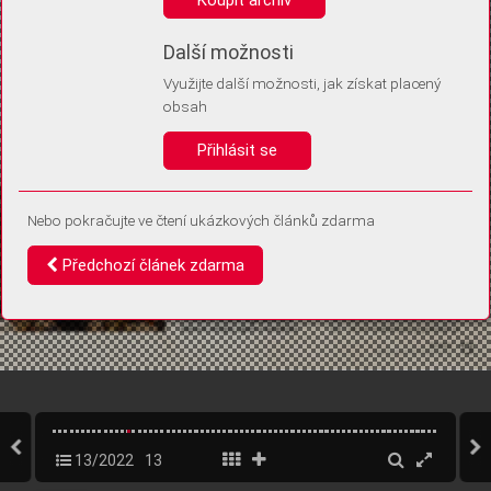
Díky němu příště poznáme, že se jedná o stejné zařízení, a
budeme tak moci přesněji vyhodnotit návštěvnost.
Identifikátor je zcela anonymní.
Další možnosti
Využijte další možnosti, jak získat placený
Vaše souhlasy a odmítnutí si ukládáme do vašeho zařízení, abychom se
obsah
vás už příště znovu neptali. Můžete je kdykoli později upravit ve Správě
cookies
Přihlásit se
Souhlasím
Odmítám
Nebo pokračujte ve čtení ukázkových článků zdarma
Předchozí článek zdarma
13/2022
13