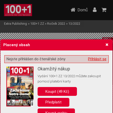
Domů
Extra Publishing
»
100+1 ZZ
»
Ročník 2022
»
13/2022
Placený obsah
Nejste přihlášen do čtenářské zóny
Přihlásit se
Žádost o souhlas s ukládáním volitelných informací
Okamžitý nákup
Vydání 100+1 ZZ 13/2022 můžete zakoupit
pomocí platební karty
Koupit (49 Kč)
Pro základní fungování webu nepotřebujeme ukládat žádné informace
(tzv. cookies apod.). Rádi bychom vás ale požádali o souhlas s
uložením volitelných informací:
Předplatit
Anonymní unikátní ID
Koupit archiv