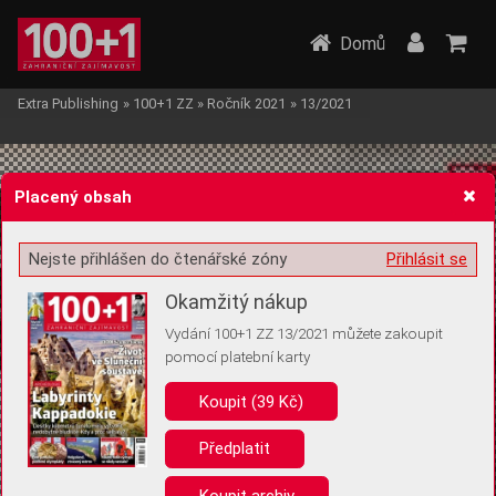
Domů
Extra Publishing
»
100+1 ZZ
»
Ročník 2021
»
13/2021
Placený obsah
Nejste přihlášen do čtenářské zóny
Přihlásit se
Žádost o souhlas s ukládáním volitelných informací
Okamžitý nákup
Vydání 100+1 ZZ 13/2021 můžete zakoupit
pomocí platební karty
Koupit (39 Kč)
Pro základní fungování webu nepotřebujeme ukládat žádné informace
(tzv. cookies apod.). Rádi bychom vás ale požádali o souhlas s
uložením volitelných informací:
Předplatit
Anonymní unikátní ID
Koupit archiv