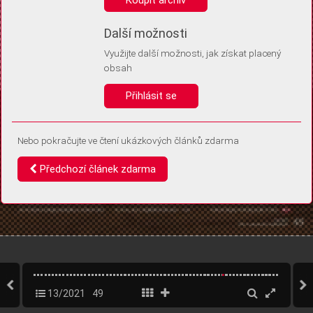
Díky němu příště poznáme, že se jedná o stejné zařízení, a
budeme tak moci přesněji vyhodnotit návštěvnost.
Identifikátor je zcela anonymní.
Další možnosti
Využijte další možnosti, jak získat placený
Vaše souhlasy a odmítnutí si ukládáme do vašeho zařízení, abychom se
obsah
vás už příště znovu neptali. Můžete je kdykoli později upravit ve Správě
cookies
Přihlásit se
Souhlasím
Odmítám
Nebo pokračujte ve čtení ukázkových článků zdarma
Předchozí článek zdarma
13/2021
49