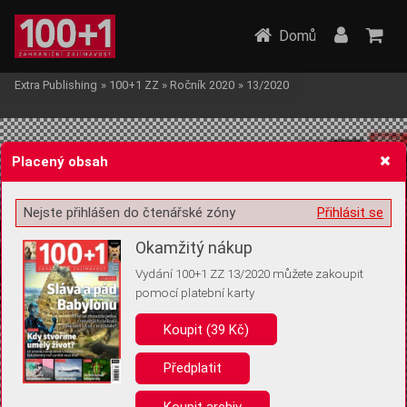
Domů
Extra Publishing
»
100+1 ZZ
»
Ročník 2020
»
13/2020
Placený obsah
Nejste přihlášen do čtenářské zóny
Přihlásit se
Žádost o souhlas s ukládáním volitelných informací
Okamžitý nákup
Vydání 100+1 ZZ 13/2020 můžete zakoupit
pomocí platební karty
Koupit (39 Kč)
Pro základní fungování webu nepotřebujeme ukládat žádné informace
(tzv. cookies apod.). Rádi bychom vás ale požádali o souhlas s
uložením volitelných informací:
Předplatit
Anonymní unikátní ID
Koupit archiv