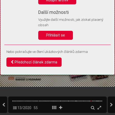
Díky němu příště poznáme, že se jedná o stejné zařízení, a
budeme tak moci přesněji vyhodnotit návštěvnost.
Identifikátor je zcela anonymní.
Další možnosti
Využijte další možnosti, jak získat placený
Vaše souhlasy a odmítnutí si ukládáme do vašeho zařízení, abychom se
obsah
vás už příště znovu neptali. Můžete je kdykoli později upravit ve Správě
cookies
Přihlásit se
Souhlasím
Odmítám
Nebo pokračujte ve čtení ukázkových článků zdarma
Předchozí článek zdarma
13/2020
55