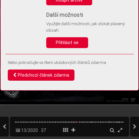
Díky němu příště poznáme, že se jedná o stejné zařízení, a
budeme tak moci přesněji vyhodnotit návštěvnost.
Identifikátor je zcela anonymní.
Další možnosti
Využijte další možnosti, jak získat placený
Vaše souhlasy a odmítnutí si ukládáme do vašeho zařízení, abychom se
obsah
vás už příště znovu neptali. Můžete je kdykoli později upravit ve Správě
cookies
Přihlásit se
Souhlasím
Odmítám
Nebo pokračujte ve čtení ukázkových článků zdarma
Předchozí článek zdarma
13/2020
37