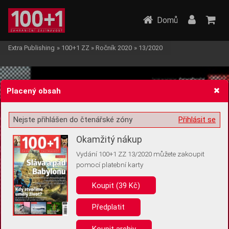
Domů
Extra Publishing
»
100+1 ZZ
»
Ročník 2020
»
13/2020
Placený obsah
Nejste přihlášen do čtenářské zóny
Přihlásit se
Žádost o souhlas s ukládáním volitelných informací
Okamžitý nákup
Vydání 100+1 ZZ 13/2020 můžete zakoupit
pomocí platební karty
Koupit (39 Kč)
Pro základní fungování webu nepotřebujeme ukládat žádné informace
(tzv. cookies apod.). Rádi bychom vás ale požádali o souhlas s
uložením volitelných informací:
Předplatit
Anonymní unikátní ID
Koupit archiv