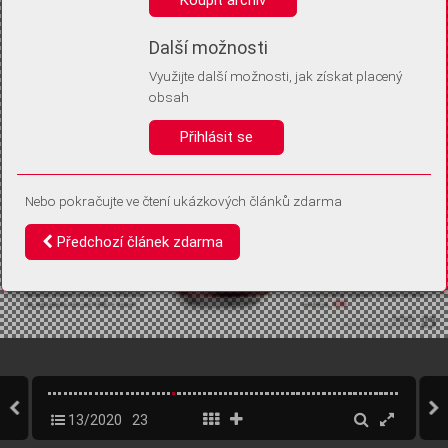
Díky němu příště poznáme, že se jedná o stejné zařízení, a
budeme tak moci přesněji vyhodnotit návštěvnost.
Identifikátor je zcela anonymní.
Další možnosti
Využijte další možnosti, jak získat placený
Vaše souhlasy a odmítnutí si ukládáme do vašeho zařízení, abychom se
obsah
vás už příště znovu neptali. Můžete je kdykoli později upravit ve Správě
cookies
Přihlásit se
Souhlasím
Odmítám
Nebo pokračujte ve čtení ukázkových článků zdarma
Předchozí článek zdarma
13/2020
23