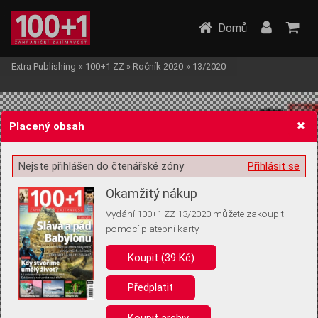
Domů
Extra Publishing
»
100+1 ZZ
»
Ročník 2020
»
13/2020
Placený obsah
Nejste přihlášen do čtenářské zóny
Přihlásit se
Žádost o souhlas s ukládáním volitelných informací
Okamžitý nákup
Vydání 100+1 ZZ 13/2020 můžete zakoupit
pomocí platební karty
Koupit (39 Kč)
Pro základní fungování webu nepotřebujeme ukládat žádné informace
(tzv. cookies apod.). Rádi bychom vás ale požádali o souhlas s
uložením volitelných informací:
Předplatit
Anonymní unikátní ID
Koupit archiv