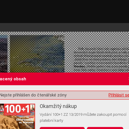
lacený obsah
Nejste přihlášen do čtenářské zóny
Přihlásit s
st o souhlas s ukládáním volitelných informací
Okamžitý nákup
Vydání 100+1 ZZ 13/2019 můžete zakoupit pomocí
platební karty