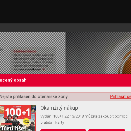
lacený obsah
Nejste přihlášen do čtenářské zóny
Přihlásit s
st o souhlas s ukládáním volitelných informací
Okamžitý nákup
Vydání 100+1 ZZ 13/2018 můžete zakoupit pomocí
platební karty