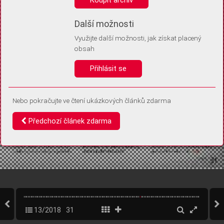
Díky němu příště poznáme, že se jedná o stejné zařízení, a
budeme tak moci přesněji vyhodnotit návštěvnost.
Identifikátor je zcela anonymní.
Další možnosti
Využijte další možnosti, jak získat placený
Vaše souhlasy a odmítnutí si ukládáme do vašeho zařízení, abychom se
obsah
vás už příště znovu neptali. Můžete je kdykoli později upravit ve Správě
cookies
Přihlásit se
Souhlasím
Odmítám
Nebo pokračujte ve čtení ukázkových článků zdarma
Předchozí článek zdarma
13/2018
31