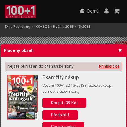
Domů
Extra Publishing
»
100+1 ZZ
»
Ročník 2018
»
13/2018
Placený obsah
Nejste přihlášen do čtenářské zóny
Přihlásit se
Žádost o souhlas s ukládáním volitelných informací
Okamžitý nákup
Vydání 100+1 ZZ 13/2018 můžete zakoupit
pomocí platební karty
Koupit (39 Kč)
Pro základní fungování webu nepotřebujeme ukládat žádné informace
(tzv. cookies apod.). Rádi bychom vás ale požádali o souhlas s
uložením volitelných informací:
Předplatit
Anonymní unikátní ID
Koupit archiv