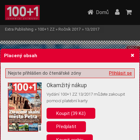
Domů
Extra Publishing
»
100+1 ZZ
»
Ročník 2017
»
13/2017
Placený obsah
Nejste přihlášen do čtenářské zóny
Přihlásit se
Žádost o souhlas s ukládáním volitelných informací
Okamžitý nákup
Vydání 100+1 ZZ 13/2017 můžete zakoupit
pomocí platební karty
Koupit (39 Kč)
Pro základní fungování webu nepotřebujeme ukládat žádné informace
(tzv. cookies apod.). Rádi bychom vás ale požádali o souhlas s
uložením volitelných informací:
Předplatit
Anonymní unikátní ID
Koupit archiv