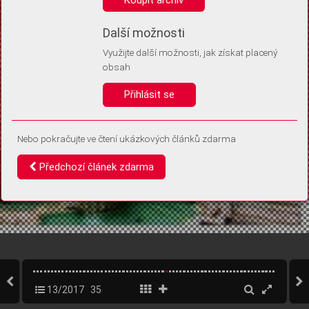
Díky němu příště poznáme, že se jedná o stejné zařízení, a
budeme tak moci přesněji vyhodnotit návštěvnost.
Identifikátor je zcela anonymní.
Další možnosti
Využijte další možnosti, jak získat placený
Vaše souhlasy a odmítnutí si ukládáme do vašeho zařízení, abychom se
obsah
vás už příště znovu neptali. Můžete je kdykoli později upravit ve Správě
cookies
Přihlásit se
Souhlasím
Odmítám
Nebo pokračujte ve čtení ukázkových článků zdarma
Předchozí článek zdarma
13/2017
35