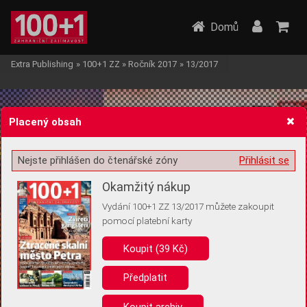
Domů
Extra Publishing
»
100+1 ZZ
»
Ročník 2017
»
13/2017
Placený obsah
Nejste přihlášen do čtenářské zóny
Přihlásit se
Žádost o souhlas s ukládáním volitelných informací
Okamžitý nákup
Vydání 100+1 ZZ 13/2017 můžete zakoupit
pomocí platební karty
Koupit (39 Kč)
Pro základní fungování webu nepotřebujeme ukládat žádné informace
(tzv. cookies apod.). Rádi bychom vás ale požádali o souhlas s
uložením volitelných informací:
Předplatit
Anonymní unikátní ID
Koupit archiv