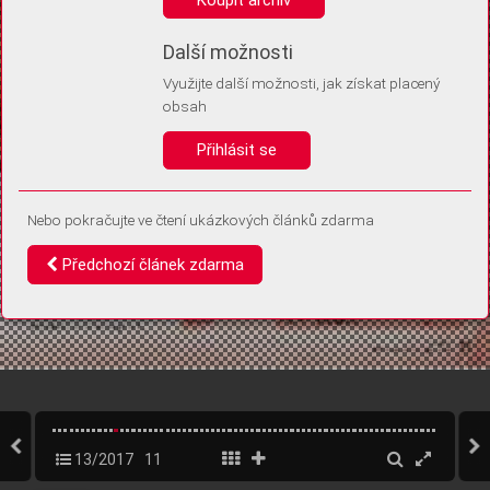
Díky němu příště poznáme, že se jedná o stejné zařízení, a
budeme tak moci přesněji vyhodnotit návštěvnost.
Identifikátor je zcela anonymní.
Další možnosti
Využijte další možnosti, jak získat placený
Vaše souhlasy a odmítnutí si ukládáme do vašeho zařízení, abychom se
obsah
vás už příště znovu neptali. Můžete je kdykoli později upravit ve Správě
cookies
Přihlásit se
Souhlasím
Odmítám
Nebo pokračujte ve čtení ukázkových článků zdarma
Předchozí článek zdarma
13/2017
11