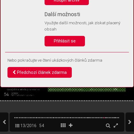
Díky němu příště poznáme, že se jedná o stejné zařízení, a
budeme tak moci přesněji vyhodnotit návštěvnost.
Identifikátor je zcela anonymní.
Další možnosti
Využijte další možnosti, jak získat placený
Vaše souhlasy a odmítnutí si ukládáme do vašeho zařízení, abychom se
obsah
vás už příště znovu neptali. Můžete je kdykoli později upravit ve Správě
cookies
Přihlásit se
Souhlasím
Odmítám
Nebo pokračujte ve čtení ukázkových článků zdarma
Předchozí článek zdarma
13/2016
54