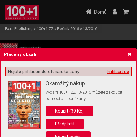
Domů
Extra Publishing
»
100+1 ZZ
»
Ročník 2016
»
13/2016
Placený obsah
Nejste přihlášen do čtenářské zóny
Přihlásit se
Žádost o souhlas s ukládáním volitelných informací
Okamžitý nákup
Vydání 100+1 ZZ 13/2016 můžete zakoupit
pomocí platební karty
Koupit (39 Kč)
Pro základní fungování webu nepotřebujeme ukládat žádné informace
(tzv. cookies apod.). Rádi bychom vás ale požádali o souhlas s
uložením volitelných informací:
Předplatit
Anonymní unikátní ID
Koupit archiv