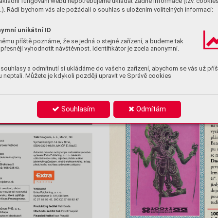
ákladní fungování webu nepotřebujeme ukládat žádné informace (tzv. cookie
). Rádi bychom vás ale požádali o souhlas s uložením volitelných informací:
ymní unikátní ID
němu příště poznáme, že se jedná o stejné zařízení, a budeme tak
přesněji vyhodnotit návštěvnost. Identifikátor je zcela anonymní.
souhlasy a odmítnutí si ukládáme do vašeho zařízení, abychom se vás už příš
 neptali. Můžete je kdykoli později upravit ve Správě cookies
Souhlasím
Odmítám