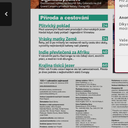
Pro z
apod.
Anon
Díky 
moci 
Vaše 
znovu