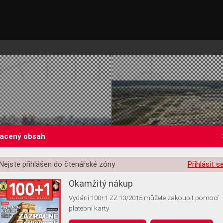
lacený obsah
Nejste přihlášen do čtenářské zóny
Přihlásit s
st o souhlas s ukládáním volitelných informací
Okamžitý nákup
Vydání 100+1 ZZ 13/2015 můžete zakoupit pomocí
platební karty