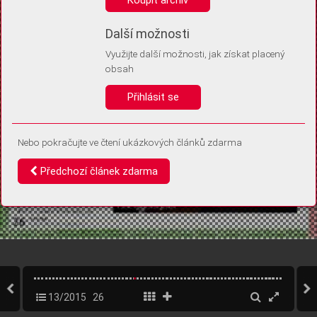
Díky němu příště poznáme, že se jedná o stejné zařízení, a
budeme tak moci přesněji vyhodnotit návštěvnost.
Identifikátor je zcela anonymní.
Další možnosti
Využijte další možnosti, jak získat placený
Vaše souhlasy a odmítnutí si ukládáme do vašeho zařízení, abychom se
obsah
vás už příště znovu neptali. Můžete je kdykoli později upravit ve Správě
cookies
Přihlásit se
Souhlasím
Odmítám
Nebo pokračujte ve čtení ukázkových článků zdarma
Předchozí článek zdarma
13/2015
26