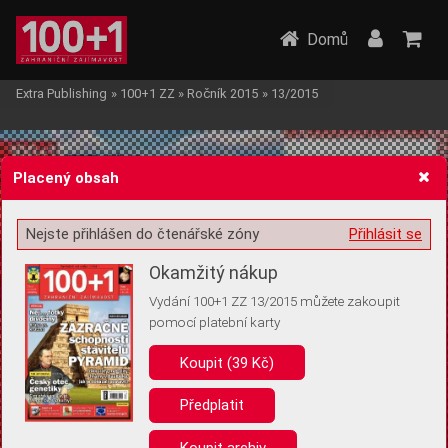
Domů
Extra Publishing
»
100+1 ZZ
»
Ročník 2015
»
13/2015
Placený obsah
Nejste přihlášen do čtenářské zóny
Přihlásit se
Žádost o souhlas s ukládáním volitelných informací
Okamžitý nákup
Vydání 100+1 ZZ 13/2015 můžete zakoupit
pomocí platební karty
Koupit (39 Kč)
Pro základní fungování webu nepotřebujeme ukládat žádné informace
(tzv. cookies apod.). Rádi bychom vás ale požádali o souhlas s
uložením volitelných informací:
Předplatit
Anonymní unikátní ID
Koupit archiv