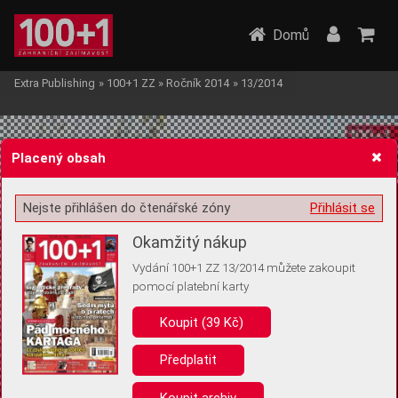
Domů
Extra Publishing
»
100+1 ZZ
»
Ročník 2014
»
13/2014
Placený obsah
Nejste přihlášen do čtenářské zóny
Přihlásit se
Žádost o souhlas s ukládáním volitelných informací
Okamžitý nákup
Vydání 100+1 ZZ 13/2014 můžete zakoupit
pomocí platební karty
Koupit (39 Kč)
Pro základní fungování webu nepotřebujeme ukládat žádné informace
(tzv. cookies apod.). Rádi bychom vás ale požádali o souhlas s
uložením volitelných informací:
Předplatit
Anonymní unikátní ID
Koupit archiv