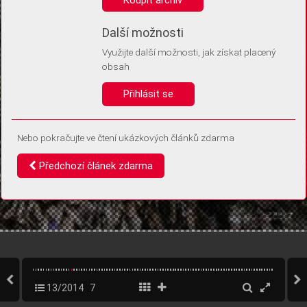
Díky němu příště poznáme, že se jedná o stejné zařízení, a
budeme tak moci přesněji vyhodnotit návštěvnost.
Identifikátor je zcela anonymní.
Další možnosti
Využijte další možnosti, jak získat placený
Vaše souhlasy a odmítnutí si ukládáme do vašeho zařízení, abychom se
obsah
vás už příště znovu neptali. Můžete je kdykoli později upravit ve Správě
cookies
Přihlásit se
Souhlasím
Odmítám
Nebo pokračujte ve čtení ukázkových článků zdarma
Předchozí článek zdarma
13/2014
7