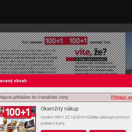
lacený obsah
Nejste přihlášen do čtenářské zóny
Přihlásit s
st o souhlas s ukládáním volitelných informací
Okamžitý nákup
Vydání 100+1 ZZ 13/2014 můžete zakoupit pomocí
platební karty