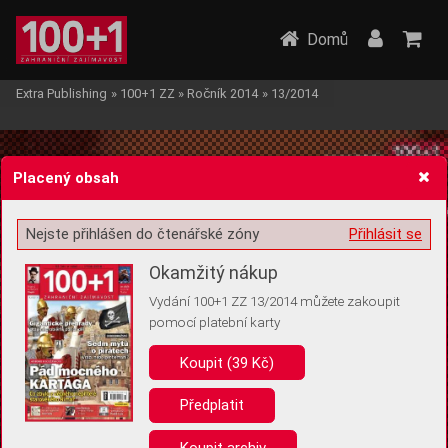
Domů
Extra Publishing
»
100+1 ZZ
»
Ročník 2014
»
13/2014
Placený obsah
Nejste přihlášen do čtenářské zóny
Přihlásit se
Žádost o souhlas s ukládáním volitelných informací
Okamžitý nákup
Vydání 100+1 ZZ 13/2014 můžete zakoupit
pomocí platební karty
Koupit (39 Kč)
Pro základní fungování webu nepotřebujeme ukládat žádné informace
(tzv. cookies apod.). Rádi bychom vás ale požádali o souhlas s
uložením volitelných informací:
Předplatit
Anonymní unikátní ID
Koupit archiv