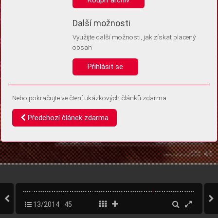
Díky němu příště poznáme, že se jedná o stejné zařízení, a
budeme tak moci přesněji vyhodnotit návštěvnost.
Identifikátor je zcela anonymní.
Další možnosti
Využijte další možnosti, jak získat placený
Vaše souhlasy a odmítnutí si ukládáme do vašeho zařízení, abychom se
obsah
vás už příště znovu neptali. Můžete je kdykoli později upravit ve Správě
cookies
Přihlásit se
Souhlasím
Odmítám
Nebo pokračujte ve čtení ukázkových článků zdarma
Předchozí článek zdarma
13/2014
45