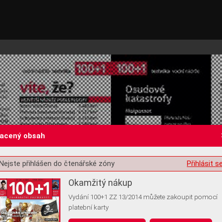
lacený obsah
Nejste přihlášen do čtenářské zóny
Přihlásit s
st o souhlas s ukládáním volitelných informací
Okamžitý nákup
Vydání 100+1 ZZ 13/2014 můžete zakoupit pomocí
platební karty