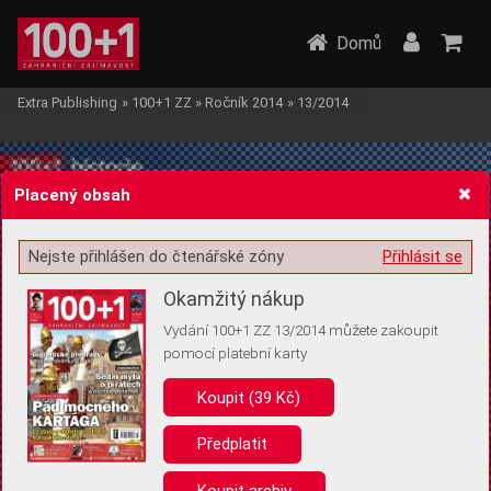
Domů
Extra Publishing
»
100+1 ZZ
»
Ročník 2014
»
13/2014
Placený obsah
Nejste přihlášen do čtenářské zóny
Přihlásit se
Žádost o souhlas s ukládáním volitelných informací
Okamžitý nákup
Vydání 100+1 ZZ 13/2014 můžete zakoupit
pomocí platební karty
Koupit (39 Kč)
Pro základní fungování webu nepotřebujeme ukládat žádné informace
(tzv. cookies apod.). Rádi bychom vás ale požádali o souhlas s
uložením volitelných informací:
Předplatit
Anonymní unikátní ID
Koupit archiv