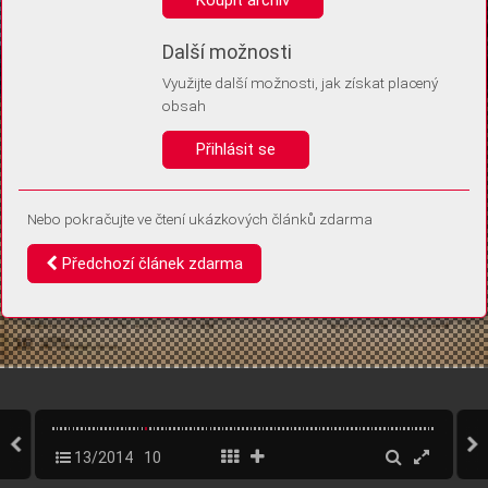
Díky němu příště poznáme, že se jedná o stejné zařízení, a
budeme tak moci přesněji vyhodnotit návštěvnost.
Identifikátor je zcela anonymní.
Další možnosti
Využijte další možnosti, jak získat placený
Vaše souhlasy a odmítnutí si ukládáme do vašeho zařízení, abychom se
obsah
vás už příště znovu neptali. Můžete je kdykoli později upravit ve Správě
cookies
Přihlásit se
Souhlasím
Odmítám
Nebo pokračujte ve čtení ukázkových článků zdarma
Předchozí článek zdarma
13/2014
10