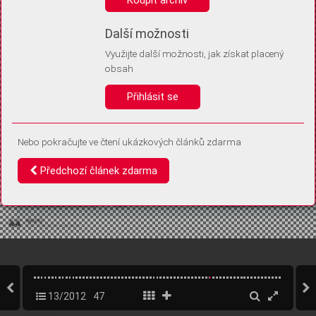
Díky němu příště poznáme, že se jedná o stejné zařízení, a
budeme tak moci přesněji vyhodnotit návštěvnost.
Identifikátor je zcela anonymní.
Další možnosti
Využijte další možnosti, jak získat placený
Vaše souhlasy a odmítnutí si ukládáme do vašeho zařízení, abychom se
obsah
vás už příště znovu neptali. Můžete je kdykoli později upravit ve Správě
cookies
Přihlásit se
Souhlasím
Odmítám
Nebo pokračujte ve čtení ukázkových článků zdarma
Předchozí článek zdarma
13/2012
47