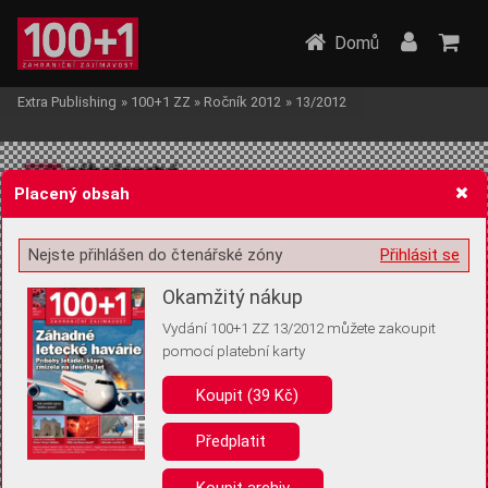
Domů
Extra Publishing
»
100+1 ZZ
»
Ročník 2012
»
13/2012
Placený obsah
Nejste přihlášen do čtenářské zóny
Přihlásit se
Žádost o souhlas s ukládáním volitelných informací
Okamžitý nákup
Vydání 100+1 ZZ 13/2012 můžete zakoupit
pomocí platební karty
Koupit (39 Kč)
Pro základní fungování webu nepotřebujeme ukládat žádné informace
(tzv. cookies apod.). Rádi bychom vás ale požádali o souhlas s
uložením volitelných informací:
Předplatit
Anonymní unikátní ID
Koupit archiv