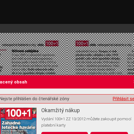
lacený obsah
Nejste přihlášen do čtenářské zóny
Přihlásit s
st o souhlas s ukládáním volitelných informací
Okamžitý nákup
Vydání 100+1 ZZ 13/2012 můžete zakoupit pomocí
platební karty