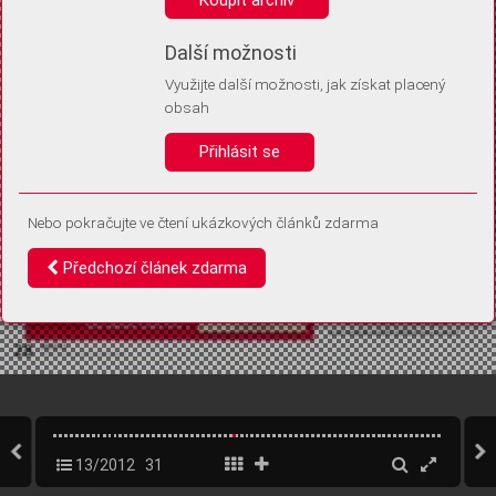
Díky němu příště poznáme, že se jedná o stejné zařízení, a
budeme tak moci přesněji vyhodnotit návštěvnost.
Identifikátor je zcela anonymní.
Další možnosti
Využijte další možnosti, jak získat placený
Vaše souhlasy a odmítnutí si ukládáme do vašeho zařízení, abychom se
obsah
vás už příště znovu neptali. Můžete je kdykoli později upravit ve Správě
cookies
Přihlásit se
Souhlasím
Odmítám
Nebo pokračujte ve čtení ukázkových článků zdarma
Předchozí článek zdarma
13/2012
31