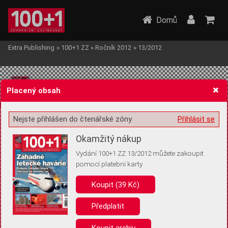
Domů
Extra Publishing
»
100+1 ZZ
»
Ročník 2012
»
13/2012
Placený obsah
Nejste přihlášen do čtenářské zóny
Přihlásit se
Žádost o souhlas s ukládáním volitelných informací
Okamžitý nákup
Vydání 100+1 ZZ 13/2012 můžete zakoupit
pomocí platební karty
Koupit (39 Kč)
Pro základní fungování webu nepotřebujeme ukládat žádné informace
(tzv. cookies apod.). Rádi bychom vás ale požádali o souhlas s
uložením volitelných informací:
Předplatit
Anonymní unikátní ID
Koupit archiv