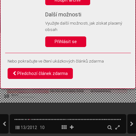
Díky němu příště poznáme, že se jedná o stejné zařízení, a
budeme tak moci přesněji vyhodnotit návštěvnost.
Identifikátor je zcela anonymní.
Další možnosti
Využijte další možnosti, jak získat placený
Vaše souhlasy a odmítnutí si ukládáme do vašeho zařízení, abychom se
obsah
vás už příště znovu neptali. Můžete je kdykoli později upravit ve Správě
cookies
Přihlásit se
Souhlasím
Odmítám
Nebo pokračujte ve čtení ukázkových článků zdarma
Předchozí článek zdarma
13/2012
10