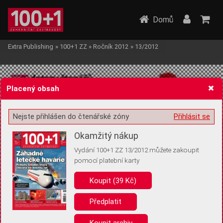
Domů
Extra Publishing
»
100+1 ZZ
»
Ročník 2012
»
13/2012
Placený obsah
Nejste přihlášen do čtenářské zóny
Přihlásit se
Žádost o souhlas s ukládáním volitelných informací
Okamžitý nákup
Vydání 100+1 ZZ 13/2012 můžete zakoupit
pomocí platební karty
Koupit (39 Kč)
Pro základní fungování webu nepotřebujeme ukládat žádné informace
(tzv. cookies apod.). Rádi bychom vás ale požádali o souhlas s
uložením volitelných informací:
Předplatit
Anonymní unikátní ID
Koupit archiv