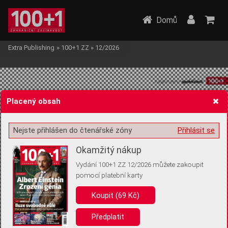
Domů
Extra Publishing
»
100+1 ZZ
»
12/2026
Placený obsah
Nejste přihlášen do čtenářské zóny
Přihlásit se
Žádost o souhlas s ukládáním volitelných informací
Okamžitý nákup
Vydání 100+1 ZZ 12/2026 můžete zakoupit
pomocí platební karty
Pro základní fungování webu nepotřebujeme ukládat žádné informace
(tzv. cookies apod.). Rádi bychom vás ale požádali o souhlas s
Koupit (69 Kč)
uložením volitelných informací:
Předplatit
Anonymní unikátní ID