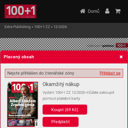
Domů
Extra Publishing
»
100+1 ZZ
»
12/2026
Placený obsah
Nejste přihlášen do čtenářské zóny
Přihlásit se
Žádost o souhlas s ukládáním volitelných informací
Okamžitý nákup
Vydání 100+1 ZZ 12/2026 můžete zakoupit
pomocí platební karty
Pro základní fungování webu nepotřebujeme ukládat žádné informace
(tzv. cookies apod.). Rádi bychom vás ale požádali o souhlas s
Koupit (69 Kč)
uložením volitelných informací:
Předplatit
Anonymní unikátní ID