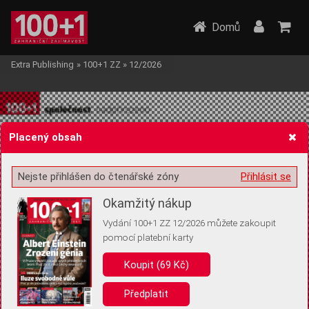
Domů
Extra Publishing
»
100+1 ZZ
»
12/2026
Placený obsah
Nejste přihlášen do čtenářské zóny
Přihlásit se
Žádost o souhlas s ukládáním volitelných informací
Okamžitý nákup
Vydání 100+1 ZZ 12/2026 můžete zakoupit
pomocí platební karty
Pro základní fungování webu nepotřebujeme ukládat žádné informace
(tzv. cookies apod.). Rádi bychom vás ale požádali o souhlas s
Koupit (69 Kč)
uložením volitelných informací:
Předplatit
Anonymní unikátní ID