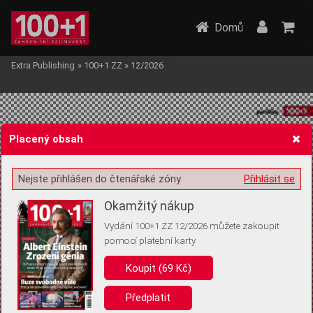
Domů
Extra Publishing
»
100+1 ZZ
»
12/2026
Placený obsah
Nejste přihlášen do čtenářské zóny
Přihlásit se
Žádost o souhlas s ukládáním volitelných informací
Okamžitý nákup
Vydání 100+1 ZZ 12/2026 můžete zakoupit
pomocí platební karty
Pro základní fungování webu nepotřebujeme ukládat žádné informace
(tzv. cookies apod.). Rádi bychom vás ale požádali o souhlas s
Koupit (69 Kč)
uložením volitelných informací:
Předplatit
Anonymní unikátní ID