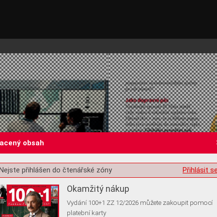
lacený obsah
st o souhlas s ukládáním volitelných informací
Nejste přihlášen do čtenářské zóny
Přihlásit s
Okamžitý nákup
Vydání 100+1 ZZ 12/2026 můžete zakoupit pomocí
platební karty