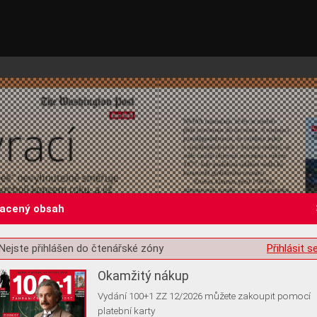
lacený obsah
st o souhlas s ukládáním volitelných informací
Nejste přihlášen do čtenářské zóny
Přihlásit s
Okamžitý nákup
Vydání 100+1 ZZ 12/2026 můžete zakoupit pomocí
platební karty