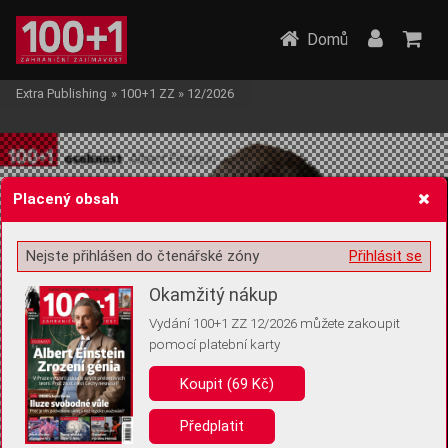
Domů
Extra Publishing
»
100+1 ZZ
»
12/2026
Placený obsah
Nejste přihlášen do čtenářské zóny
Přihlásit se
Žádost o souhlas s ukládáním volitelných informací
Okamžitý nákup
Vydání 100+1 ZZ 12/2026 můžete zakoupit
pomocí platební karty
Pro základní fungování webu nepotřebujeme ukládat žádné informace
(tzv. cookies apod.). Rádi bychom vás ale požádali o souhlas s
Koupit (69 Kč)
uložením volitelných informací:
Předplatit
Anonymní unikátní ID