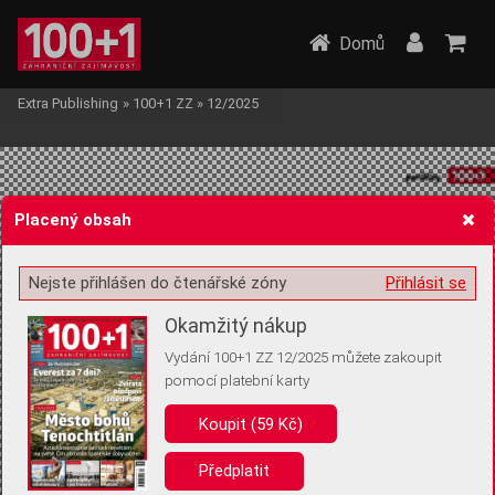
Domů
Extra Publishing
»
100+1 ZZ
»
12/2025
Placený obsah
Nejste přihlášen do čtenářské zóny
Přihlásit se
Žádost o souhlas s ukládáním volitelných informací
Okamžitý nákup
Vydání 100+1 ZZ 12/2025 můžete zakoupit
pomocí platební karty
Pro základní fungování webu nepotřebujeme ukládat žádné informace
(tzv. cookies apod.). Rádi bychom vás ale požádali o souhlas s
Koupit (59 Kč)
uložením volitelných informací:
Předplatit
Anonymní unikátní ID