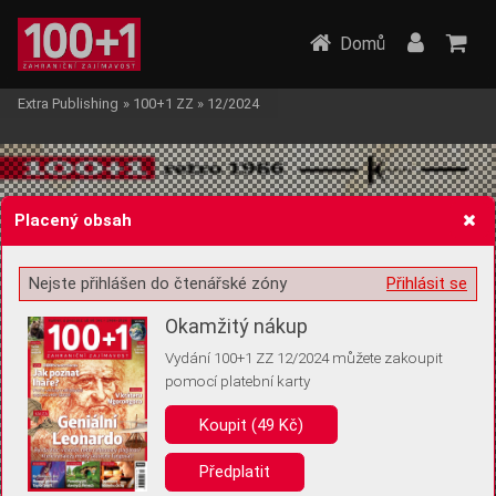
Domů
Extra Publishing
»
100+1 ZZ
»
12/2024
Placený obsah
Nejste přihlášen do čtenářské zóny
Přihlásit se
Žádost o souhlas s ukládáním volitelných informací
Okamžitý nákup
Vydání 100+1 ZZ 12/2024 můžete zakoupit
pomocí platební karty
Pro základní fungování webu nepotřebujeme ukládat žádné informace
(tzv. cookies apod.). Rádi bychom vás ale požádali o souhlas s
Koupit (49 Kč)
uložením volitelných informací:
Předplatit
Anonymní unikátní ID