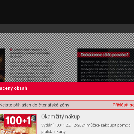
lacený obsah
st o souhlas s ukládáním volitelných informací
Nejste přihlášen do čtenářské zóny
Přihlásit s
Okamžitý nákup
Vydání 100+1 ZZ 12/2024 můžete zakoupit pomocí
platební karty