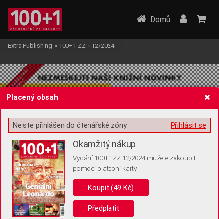
Domů
Extra Publishing
»
100+1 ZZ
»
12/2024
Placený obsah
Nejste přihlášen do čtenářské zóny
Přihlásit se
Žádost o souhlas s ukládáním volitelných informací
Okamžitý nákup
Vydání 100+1 ZZ 12/2024 můžete zakoupit
pomocí platební karty
Pro základní fungování webu nepotřebujeme ukládat žádné informace
(tzv. cookies apod.). Rádi bychom vás ale požádali o souhlas s
Koupit (49 Kč)
uložením volitelných informací:
Předplatit
Anonymní unikátní ID