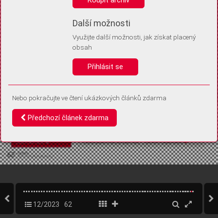
Díky němu příště poznáme, že se jedná o stejné zařízení, a
budeme tak moci přesněji vyhodnotit návštěvnost.
Identifikátor je zcela anonymní.
Další možnosti
Využijte další možnosti, jak získat placený
Vaše souhlasy a odmítnutí si ukládáme do vašeho zařízení, abychom se
obsah
vás už příště znovu neptali. Můžete je kdykoli později upravit ve Správě
cookies
Přihlásit se
Souhlasím
Odmítám
Nebo pokračujte ve čtení ukázkových článků zdarma
Předchozí článek zdarma
12/2023
62