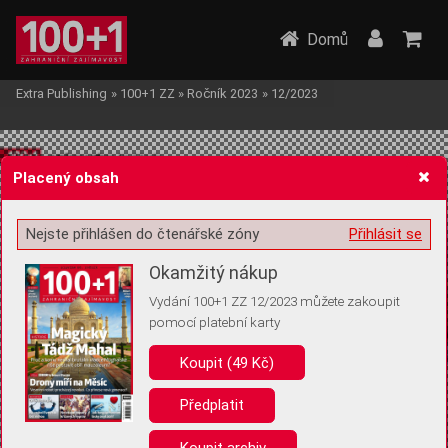
Domů
Extra Publishing
»
100+1 ZZ
»
Ročník 2023
»
12/2023
Placený obsah
Nejste přihlášen do čtenářské zóny
Přihlásit se
Žádost o souhlas s ukládáním volitelných informací
Okamžitý nákup
Vydání 100+1 ZZ 12/2023 můžete zakoupit
pomocí platební karty
Koupit (49 Kč)
Pro základní fungování webu nepotřebujeme ukládat žádné informace
(tzv. cookies apod.). Rádi bychom vás ale požádali o souhlas s
uložením volitelných informací:
Předplatit
Anonymní unikátní ID
Koupit archiv