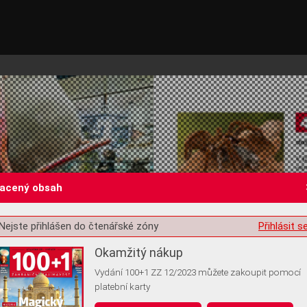
lacený obsah
Nejste přihlášen do čtenářské zóny
Přihlásit s
st o souhlas s ukládáním volitelných informací
Okamžitý nákup
Vydání 100+1 ZZ 12/2023 můžete zakoupit pomocí
platební karty