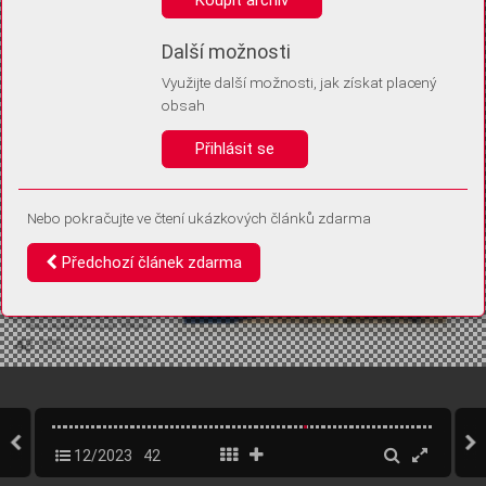
Díky němu příště poznáme, že se jedná o stejné zařízení, a
budeme tak moci přesněji vyhodnotit návštěvnost.
Identifikátor je zcela anonymní.
Další možnosti
Využijte další možnosti, jak získat placený
Vaše souhlasy a odmítnutí si ukládáme do vašeho zařízení, abychom se
obsah
vás už příště znovu neptali. Můžete je kdykoli později upravit ve Správě
cookies
Přihlásit se
Souhlasím
Odmítám
Nebo pokračujte ve čtení ukázkových článků zdarma
Předchozí článek zdarma
12/2023
42