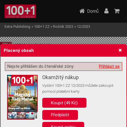
Domů
Extra Publishing
»
100+1 ZZ
»
Ročník 2023
»
12/2023
Placený obsah
Nejste přihlášen do čtenářské zóny
Přihlásit se
Žádost o souhlas s ukládáním volitelných informací
Okamžitý nákup
Vydání 100+1 ZZ 12/2023 můžete zakoupit
pomocí platební karty
Koupit (49 Kč)
Pro základní fungování webu nepotřebujeme ukládat žádné informace
(tzv. cookies apod.). Rádi bychom vás ale požádali o souhlas s
uložením volitelných informací:
Předplatit
Anonymní unikátní ID
Koupit archiv