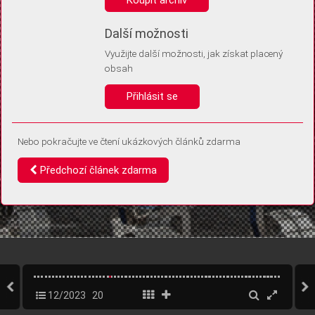
Díky němu příště poznáme, že se jedná o stejné zařízení, a
budeme tak moci přesněji vyhodnotit návštěvnost.
Identifikátor je zcela anonymní.
Další možnosti
Využijte další možnosti, jak získat placený
Vaše souhlasy a odmítnutí si ukládáme do vašeho zařízení, abychom se
obsah
vás už příště znovu neptali. Můžete je kdykoli později upravit ve Správě
cookies
Přihlásit se
Souhlasím
Odmítám
Nebo pokračujte ve čtení ukázkových článků zdarma
Předchozí článek zdarma
12/2023
20