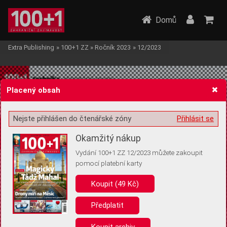
Domů
Extra Publishing
»
100+1 ZZ
»
Ročník 2023
»
12/2023
Placený obsah
Nejste přihlášen do čtenářské zóny
Přihlásit se
Žádost o souhlas s ukládáním volitelných informací
Okamžitý nákup
Vydání 100+1 ZZ 12/2023 můžete zakoupit
pomocí platební karty
Koupit (49 Kč)
Pro základní fungování webu nepotřebujeme ukládat žádné informace
(tzv. cookies apod.). Rádi bychom vás ale požádali o souhlas s
uložením volitelných informací:
Předplatit
Anonymní unikátní ID
Koupit archiv