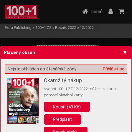
Domů
Extra Publishing
»
100+1 ZZ
»
Ročník 2022
»
12/2022
Placený obsah
Nejste přihlášen do čtenářské zóny
Přihlásit se
Žádost o souhlas s ukládáním volitelných informací
Okamžitý nákup
Vydání 100+1 ZZ 12/2022 můžete zakoupit
pomocí platební karty
Koupit (49 Kč)
Pro základní fungování webu nepotřebujeme ukládat žádné informace
(tzv. cookies apod.). Rádi bychom vás ale požádali o souhlas s
uložením volitelných informací:
Předplatit
Anonymní unikátní ID
Koupit archiv