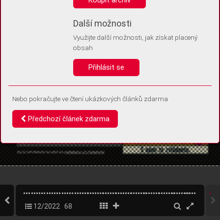
Díky němu příště poznáme, že se jedná o stejné zařízení, a
budeme tak moci přesněji vyhodnotit návštěvnost.
Identifikátor je zcela anonymní.
Další možnosti
Využijte další možnosti, jak získat placený
Vaše souhlasy a odmítnutí si ukládáme do vašeho zařízení, abychom se
obsah
vás už příště znovu neptali. Můžete je kdykoli později upravit ve Správě
cookies
Přihlásit se
Souhlasím
Odmítám
Nebo pokračujte ve čtení ukázkových článků zdarma
Předchozí článek zdarma
12/2022
68