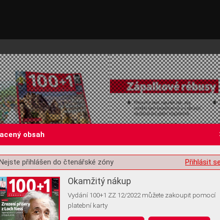
lacený obsah
Nejste přihlášen do čtenářské zóny
Přihlásit s
st o souhlas s ukládáním volitelných informací
Okamžitý nákup
Vydání 100+1 ZZ 12/2022 můžete zakoupit pomocí
platební karty