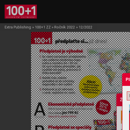
Extra Publishing
»
100+1 ZZ
»
Ročník 2022
»
12/2022
P
Žádo