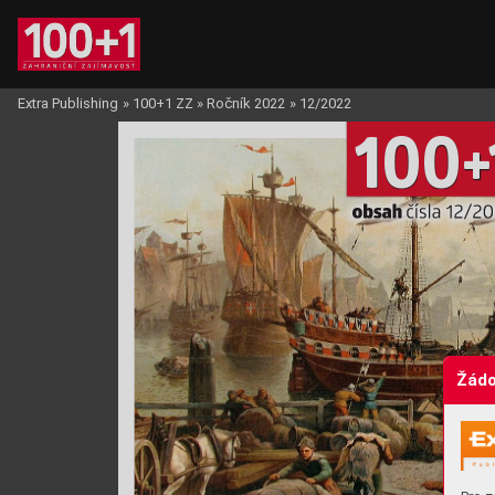
Extra Publishing
»
100+1 ZZ
»
Ročník 2022
»
12/2022
10
0
+
obsah 
čísla 12/2
Žádo