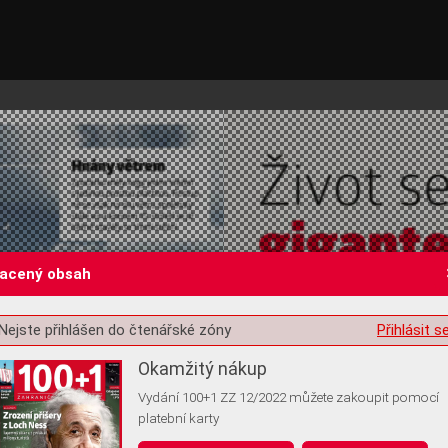
lacený obsah
Nejste přihlášen do čtenářské zóny
Přihlásit s
st o souhlas s ukládáním volitelných informací
Okamžitý nákup
Vydání 100+1 ZZ 12/2022 můžete zakoupit pomocí
platební karty