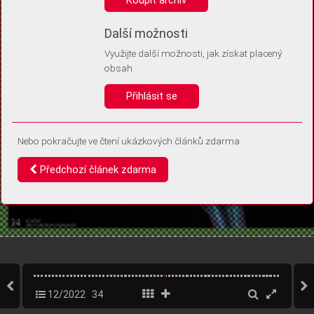
Díky němu příště poznáme, že se jedná o stejné zařízení, a
budeme tak moci přesněji vyhodnotit návštěvnost.
Identifikátor je zcela anonymní.
Další možnosti
Využijte další možnosti, jak získat placený
Vaše souhlasy a odmítnutí si ukládáme do vašeho zařízení, abychom se
obsah
vás už příště znovu neptali. Můžete je kdykoli později upravit ve Správě
cookies
Přihlásit se
Souhlasím
Odmítám
Nebo pokračujte ve čtení ukázkových článků zdarma
Předchozí článek zdarma
12/2022
34