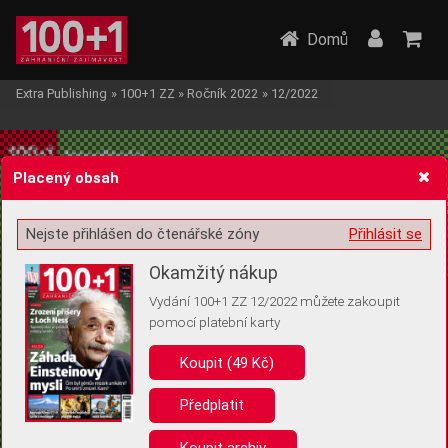
Domů
Extra Publishing
»
100+1 ZZ
»
Ročník 2022
»
12/2022
Placený obsah
Nejste přihlášen do čtenářské zóny
Přihlásit se
Žádost o souhlas s ukládáním volitelných informací
Okamžitý nákup
Vydání 100+1 ZZ 12/2022 můžete zakoupit
pomocí platební karty
Koupit (49 Kč)
Pro základní fungování webu nepotřebujeme ukládat žádné informace
(tzv. cookies apod.). Rádi bychom vás ale požádali o souhlas s
uložením volitelných informací:
Předplatit
Anonymní unikátní ID
Koupit archiv